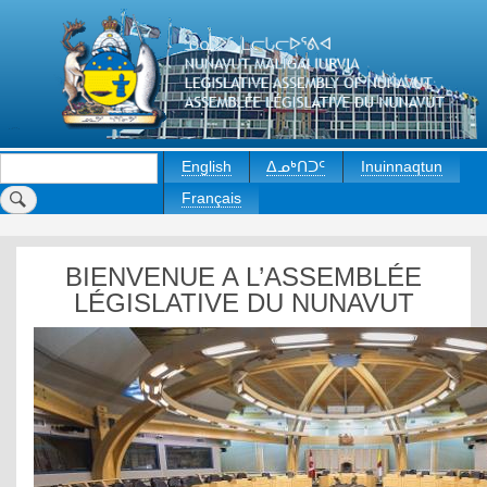
Skip
to
main
content
Rechercher
English
ᐃᓄᒃᑎᑐᑦ
Inuinnaqtun
Français
BIENVENUE A L’ASSEMBLÉE
LÉGISLATIVE DU NUNAVUT