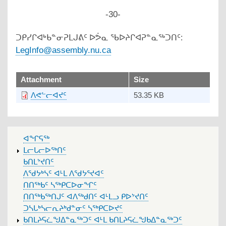
-30-
ᑐᑭᓯᒋᐊᒃᑲᓐᓂᕈᒪᒍᕕᑦ ᐅᕘᓇ ᖃᐅᔨᒋᐊᕈᓐᓇᖅᑐᑎᑦ:
LegInfo@assembly.nu.ca
upload
Attachment
Size
ᐱᕙᓪᓕᐊᔪᑦ
53.35 KB
MAIN
ᐊᖏᕋᖅ
MENU
ᒪᓕᒐᓕᐅᖅᑎᑦ
ᑲᑎᒪᔾᔪᑎᑦ
ᐱᖁᔭᒃᓴᑦ ᐊᒻᒪ ᐱᖁᔭᕐᔪᐊᑦ
ᑎᑎᖅᑲᑦ ᓴᖅᑭᑕᐅᓂᖏᑦ
ᑎᑎᖅᑲᖅᑎᒍᑦ ᐊᐱᖅᑯᑎᑦ ᐊᒻᒪᓗ ᑭᐅᔾᔪᑎᑦ
ᑐᓴᒐᒃᓴᓕᕆᔨᒃᑯᓐᓂᑦ ᓴᖅᑭᑕᐅᔪᑦ
ᑲᑎᒪᔨᕋᓛᖑᐃᓐᓇᖅᑐᑦ ᐊᒻᒪ ᑲᑎᒪᔨᕋᓛᖑᑲᐃᓐᓇᖅᑐᑦ