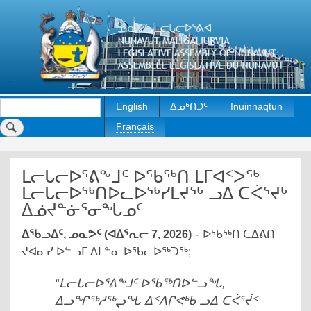
Skip
to
main
content
Search
English
ᐃᓄᒃᑎᑐᑦ
Inuinnaqtun
Français
ᒪᓕᒐᓕᐅᕐᕕᖕᒧᑦ ᐅᖃᖅᑎ ᒪᒥᐊᑉᐳᖅ
ᒪᓕᒐᓕᐅᖅᑎᐅᓚᐅᖅᓯᒪᔪᖅ ᓗᐃ ᑕᐹᕐᔪᒃ
ᐃᓅᔪᓐᓃᕐᓂᖓᓄᑦ
-
ᐃᖃᓗᐃᑦ, ᓄᓇᕗᑦ
(
ᐊᐃᕐᕆᓕ
7, 2026)
ᐅᖃᖅᑎ ᑕᐃᕕᑎ
ᔪᐊᓇᓯ ᐅᓪᓗᒥ ᐃᒪᓐᓇ ᐅᖃᓚᐅᖅᑐᖅ;
“
ᒪᓕᒐᓕᐅᕐᕕᖕᒧᑦ ᐅᖃᖅᑎᐅᓪᓗᖓ,
ᐃᓗᖏᖅᓱᖅᖢᖓ ᐃᑉᐱᒋᕙᒃᑲ ᓗᐃ ᑕᐹᕐᔫᑉ