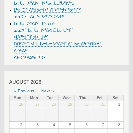
ᒪᓕᒐᓕᐅᕐᕕᐅᑉ ᐅᖃᓕᒫᒐᖃᕐᕕᖓ
ᒪᒃᑯᒃᑐᑦ ᐱᖁᔭᓕᐅᖅᑎᐅᓐᖑᐊᕐᓂᖏᑦ
ᓄᓇᕗᒻᒥ ᐃᓕᓴᖅᓯᔾᔪᑦ ᐅᔭᒥᒃ
ᒪᓕᒐᓕᐅᕐᕕᐅᑉ ᒥᑦᓴᓄᑦ
ᓄᓇᕗᑦ ᒪᓕᒐᓕᐅᕐᕕᐊᑕ ᒪᓕᒐᖏᑦ
ᐊᐱᖅᑯᑎᒋᔭᐅᒡᒍᔪᑦ
ᑎᑎᕋᖅᑎ ᐊᒻᒪ ᒪᓕᒐᓕᐅᕐᕕᖕᒥ ᐃᖅᑲᓇᐃᔭᖅᑎᐅᔪᑦ
ᐱᑐᒡᕕᒃ
ᐃᑭᐊᖅᑭᕕᒃᑰᖅᑐᑦ
AUGUST 2026
‹‹
Previous
Next
››
PAGINATION
Sun
Mon
Tue
Wed
Thu
Fri
Sat
26
27
28
29
30
31
1
2
3
4
5
6
7
8