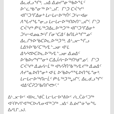
ᐃᓚᑯᓗᖏᒃ, ᓗᐃ ᐃᓅᔪᓐᓃᖅᑲᐅᖕᒪᑦ
ᐅᓪᓛᒃᑲᓐᓂᖅ ᐅᓪᓗᒥ.
ᒥᔅᑐ ᑕᐹᕐᔪᕐ
ᐊᒥᑦᑐᕐᒥᐃᓂᒃ ᒪᓕᒐᓕᐅᖅᑏᑦ ᑐᒡᓕᐊᓂ
ᐱᖓᔪᖓᓐᓂᓗ ᒪᓕᒐᓕᐅᖅᑎᐅᑎᓪᓗᒋᑦ.
ᒥᔅᑐ
ᑕᐹᕐᔪᒃ ᑭᒡᒐᖅᑐᐃᓚᐅᖅᑐᖅ ᐊᒥᑦᑐᕐᒥᐃᓂᒃ
ᑐᒡᓕᐊᓄᓇᕗᒻᒥ ᒥᓂᔅᑕᐃᑦ ᑲᑎᒪᔨᖏᓐᓄᑦ
ᐃᓚᒋᔭᐅᖃᑕᐅᓚᐅᖅᑐᖅ, ᐃᒡᓗᓕᖕᒥᓗ
ᒪᐃᔭᐅᖃᑦᑕᖅᓯᒪᓪᓗᓂ ᐊᒻᒪ
ᐃᒃᓯᕙᐅᑕᐅᓚᐅᖅᓯᒪᓪᓗᓂ ᐃᓄᐃᑦ
ᐅᖃᐅᓯᖏᓐᓂᒃ ᑕᐃᒎᓯᓕᐅᖅᑎᒃᑯᓐᓄᑦ.
ᒥᔅᑐ
ᑕᐹᕐᔪᒃ ᐃᓅᓯᓕᒫᖅ ᐊᒃᓱᕉᑎᖃᖅᓯᒪᔪᖅ ᐃᓄᐃᑦ
ᐱᔪᓐᓇᐅᑎᓐᓂᒃ ᐊᒻᒪ ᐅᖃᐅᓯᕐᖓᐅᑎᖓᓐᓂᒃ.
ᒪᓕᒐᓕᐅᖅᑎᓕᒫᑦ ᑭᒡᒐᖅᑐᖅᖢᒋᑦ, ᐃᓚᑯᓗᖏᑦ
ᐊᐃᑦᑖᕈᑐᖃᑎᒋᕙᕗᑦ.”
ᐃᒡᓗᓕᐅᑉ ᐊᐅᓚᖁᑖ ᒪᓕᒐᓕᐅᕐᕕᐅᑉ ᓯᓚᑖᓃᑦᑐᖅ
ᐊᑦᑎᒃᓯᒋᐊᖅᑕᐅᓯᒪᓂᐊᖅᑐᖅ ᓗᐃᑉ ᐃᓅᔪᓐᓃᕐᓂᖓ
ᐃᓱᒪᒋᓗᒍ.